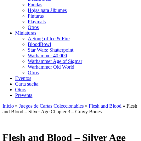
Fundas
Hojas para álbumes
Pinturas
Playmats
Otros
Miniaturas
A Song of Ice & Fire
BloodBowl
Star Wars: Shatterpoint
Warhammer 40.000
Warhammer Age of Sigmar
Warhammer Old World
Otros
Eventos
Carta suelta
Otros
Preventa
Inicio
»
Juegos de Cartas Coleccionables
»
Flesh and Blood
»
Flesh
and Blood – Silver Age Chapter 3 – Gravy Bones
Flesh and Blood – Silver Age