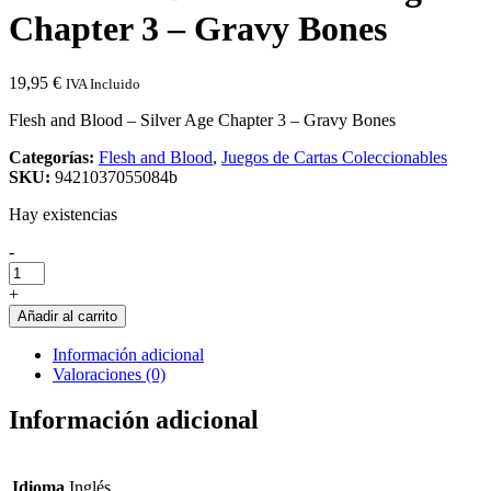
Chapter 3 – Gravy Bones
19,95
€
IVA Incluido
Flesh and Blood – Silver Age Chapter 3 – Gravy Bones
Categorías:
Flesh and Blood
,
Juegos de Cartas Coleccionables
SKU:
9421037055084b
Hay existencias
Cantidad
-
de
Flesh
+
and
Añadir al carrito
Blood
-
Información adicional
Silver
Valoraciones (0)
Age
Chapter
Información adicional
3
-
Gravy
Bones
Idioma
Inglés