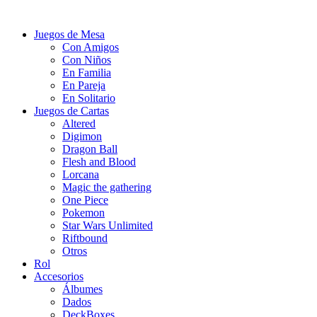
Juegos de Mesa
Con Amigos
Con Niños
En Familia
En Pareja
En Solitario
Juegos de Cartas
Altered
Digimon
Dragon Ball
Flesh and Blood
Lorcana
Magic the gathering
One Piece
Pokemon
Star Wars Unlimited
Riftbound
Otros
Rol
Accesorios
Álbumes
Dados
DeckBoxes