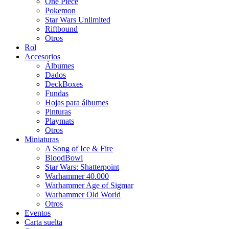
One Piece
Pokemon
Star Wars Unlimited
Riftbound
Otros
Rol
Accesorios
Álbumes
Dados
DeckBoxes
Fundas
Hojas para álbumes
Pinturas
Playmats
Otros
Miniaturas
A Song of Ice & Fire
BloodBowl
Star Wars: Shatterpoint
Warhammer 40.000
Warhammer Age of Sigmar
Warhammer Old World
Otros
Eventos
Carta suelta