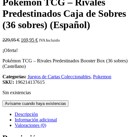
Pokémon TCG – Rivales
Predestinados Caja de Sobres
(36 sobres) (Español)
El
El
229,95
€
169,95
€
IVA Incluido
precio
precio
¡Oferta!
original
actual
era:
es:
Pokémon TCG – Rivales Predestinados Booster Box (36 sobres)
229,95 €.
169,95 €.
(Castellano)
Categorías:
Juegos de Cartas Coleccionables
,
Pokemon
SKU:
196214137615
Sin existencias
Avísame cuando haya existencias
Descripción
Información adicional
Valoraciones (0)