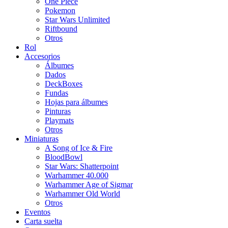
One Piece
Pokemon
Star Wars Unlimited
Riftbound
Otros
Rol
Accesorios
Álbumes
Dados
DeckBoxes
Fundas
Hojas para álbumes
Pinturas
Playmats
Otros
Miniaturas
A Song of Ice & Fire
BloodBowl
Star Wars: Shatterpoint
Warhammer 40.000
Warhammer Age of Sigmar
Warhammer Old World
Otros
Eventos
Carta suelta