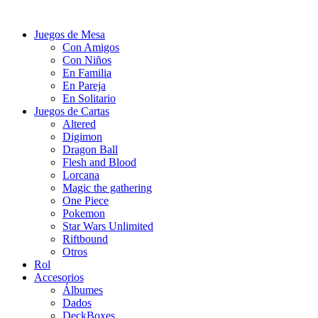
Juegos de Mesa
Con Amigos
Con Niños
En Familia
En Pareja
En Solitario
Juegos de Cartas
Altered
Digimon
Dragon Ball
Flesh and Blood
Lorcana
Magic the gathering
One Piece
Pokemon
Star Wars Unlimited
Riftbound
Otros
Rol
Accesorios
Álbumes
Dados
DeckBoxes