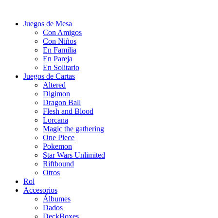
Juegos de Mesa
Con Amigos
Con Niños
En Familia
En Pareja
En Solitario
Juegos de Cartas
Altered
Digimon
Dragon Ball
Flesh and Blood
Lorcana
Magic the gathering
One Piece
Pokemon
Star Wars Unlimited
Riftbound
Otros
Rol
Accesorios
Álbumes
Dados
DeckBoxes