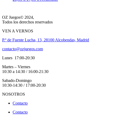
precio
precio
original
actual
era:
es:
OZ Juegos© 2024,
20,95 €.
17,95 €.
Todos los derechos reservados
VEN A VERNOS
P.º de Fuente Lucha, 13, 28100 Alcobendas, Madrid
contacto@ozjuegos.com
Lunes 17:00-20:30
Martes – Viernes
10:30 a 14:30 / 16:00-21:30
Sabado-Domingo
10:30-14:30 / 17:00-20:30
NOSOTROS
Contacto
Contacto