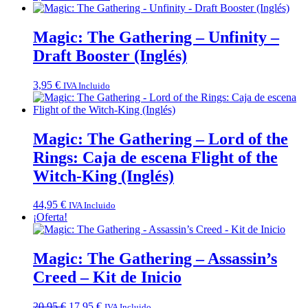
Magic: The Gathering – Unfinity –
Draft Booster (Inglés)
3,95
€
IVA Incluido
Magic: The Gathering – Lord of the
Rings: Caja de escena Flight of the
Witch-King (Inglés)
44,95
€
IVA Incluido
¡Oferta!
Magic: The Gathering – Assassin’s
Creed – Kit de Inicio
El
El
20,95
€
17,95
€
IVA Incluido