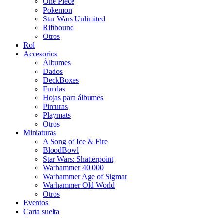
One Piece
Pokemon
Star Wars Unlimited
Riftbound
Otros
Rol
Accesorios
Álbumes
Dados
DeckBoxes
Fundas
Hojas para álbumes
Pinturas
Playmats
Otros
Miniaturas
A Song of Ice & Fire
BloodBowl
Star Wars: Shatterpoint
Warhammer 40.000
Warhammer Age of Sigmar
Warhammer Old World
Otros
Eventos
Carta suelta