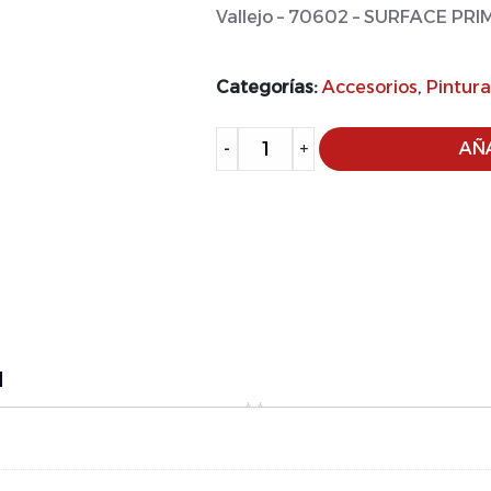
Vallejo – 70602 – SURFACE PR
Categorías:
Accesorios
,
Pintura
-
+
AÑA
l