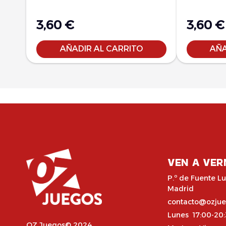
3,60
€
3,60
€
AÑADIR AL CARRITO
AÑA
VEN A VER
P.º de Fuente Lu
Madrid
contacto@ozju
Lunes 17:00-20
OZ Juegos© 2024,