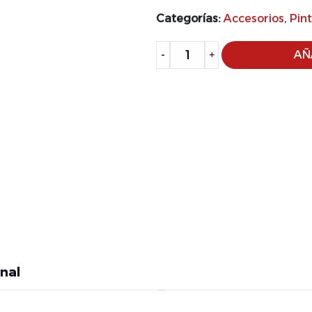
Categorías:
Accesorios
,
Pin
Alternative:
-
+
AÑ
nal