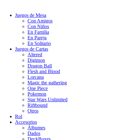
Juegos de Mesa
Con Amigos
Con Niños
En Familia
En Pareja
En Solitario
Juegos de Cartas
Altered
Digimon
Dragon Ball
Flesh and Blood
Lorcana
Magic the gathering
One Piece
Pokemon
Star Wars Unlimited
Riftbound
Otros
Rol
Accesorios
Álbumes
Dados
DeckBoxes