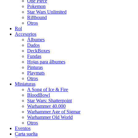
One Piece
Pokemon
Star Wars Unlimited
Riftbound
Otros
Rol
Accesorios
Álbumes
Dados
DeckBoxes
Fundas
Hojas para álbumes
Pinturas
Playmats
Otros
Miniaturas
A Song of Ice & Fire
BloodBowl
Star Wars: Shatterpoint
Warhammer 40.000
Warhammer Age of Sigmar
Warhammer Old World
Otros
Eventos
Carta suelta