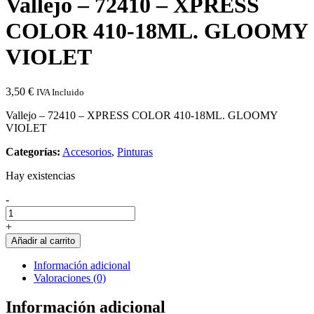
Vallejo – 72410 – XPRESS
COLOR 410-18ML. GLOOMY
VIOLET
3,50
€
IVA Incluido
Vallejo – 72410 – XPRESS COLOR 410-18ML. GLOOMY
VIOLET
Categorías:
Accesorios
,
Pinturas
Hay existencias
Cantidad
-
de
Vallejo
+
-
Añadir al carrito
72410
-
Información adicional
XPRESS
Valoraciones (0)
COLOR
410-
Información adicional
18ML.