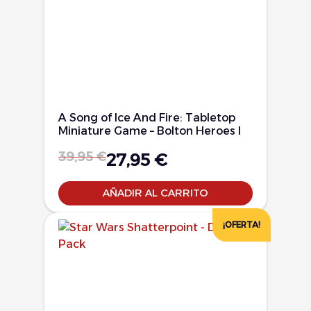
A Song of Ice And Fire: Tabletop
Miniature Game – Bolton Heroes I
39,95
€
27,95
€
AÑADIR AL CARRITO
¡OFERTA!