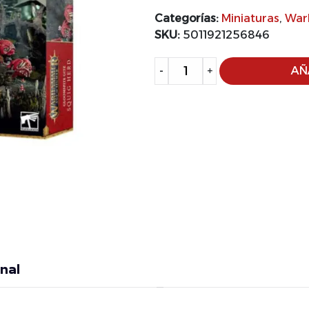
Categorías:
Miniaturas
,
War
SKU:
5011921256846
Alternative:
-
+
AÑ
nal