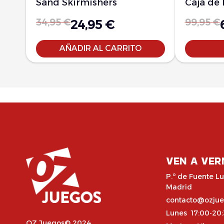
Sand Skirmishers
Caja de 
34,95
€
99,95
€
24,95
€
AÑADIR AL CARRITO
VEN A VER
P.º de Fuente Lu
Madrid
contacto@ozju
Lunes 17:00-20
OZ Juegos© 2024,