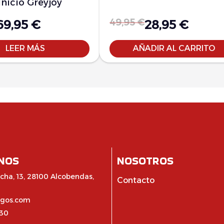
Inicio Greyjoy
49,95
€
69,95
€
28,95
€
LEER MÁS
AÑADIR AL CARRITO
NOS
NOSOTROS
cha, 13, 28100 Alcobendas,
Contacto
egos.com
:30