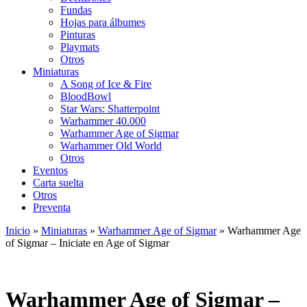
Fundas
Hojas para álbumes
Pinturas
Playmats
Otros
Miniaturas
A Song of Ice & Fire
BloodBowl
Star Wars: Shatterpoint
Warhammer 40.000
Warhammer Age of Sigmar
Warhammer Old World
Otros
Eventos
Carta suelta
Otros
Preventa
Inicio
»
Miniaturas
»
Warhammer Age of Sigmar
»
Warhammer Age
of Sigmar – Iniciate en Age of Sigmar
Warhammer Age of Sigmar –