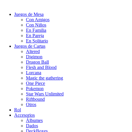
Juegos de Mesa
Con Amigos
Con Niños
En Familia
En Pareja
En Solitario
Juegos de Cartas
Altered
Digimon
Dragon Ball
Flesh and Blood
Lorcana
Magic the gathering
One Piece
Pokemon
Star Wars Unlimited
Riftbound
Otros
Rol
Accesorios
Álbumes
Dados
DeckBoxes