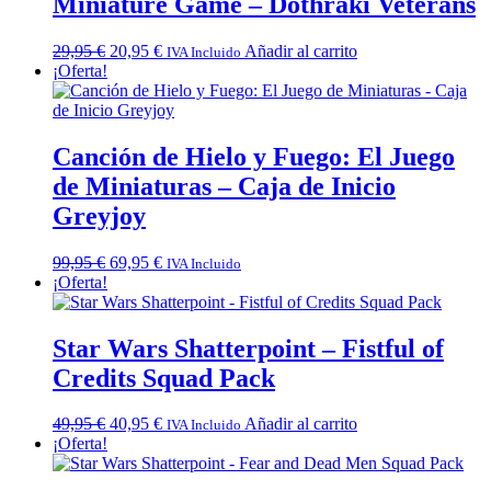
Miniature Game – Dothraki Veterans
El
El
29,95
€
20,95
€
Añadir al carrito
IVA Incluido
precio
precio
¡Oferta!
original
actual
era:
es:
29,95 €.
20,95 €.
Canción de Hielo y Fuego: El Juego
de Miniaturas – Caja de Inicio
Greyjoy
El
El
99,95
€
69,95
€
IVA Incluido
precio
precio
¡Oferta!
original
actual
era:
es:
99,95 €.
69,95 €.
Star Wars Shatterpoint – Fistful of
Credits Squad Pack
El
El
49,95
€
40,95
€
Añadir al carrito
IVA Incluido
precio
precio
¡Oferta!
original
actual
era:
es: