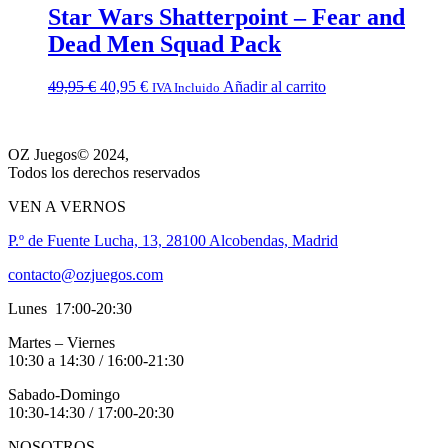
49,95 €.
40,95 €.
Star Wars Shatterpoint – Fear and
Dead Men Squad Pack
El
El
49,95
€
40,95
€
Añadir al carrito
IVA Incluido
precio
precio
original
actual
era:
es:
OZ Juegos© 2024,
49,95 €.
40,95 €.
Todos los derechos reservados
VEN A VERNOS
P.º de Fuente Lucha, 13, 28100 Alcobendas, Madrid
contacto@ozjuegos.com
Lunes 17:00-20:30
Martes – Viernes
10:30 a 14:30 / 16:00-21:30
Sabado-Domingo
10:30-14:30 / 17:00-20:30
NOSOTROS