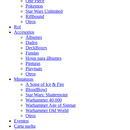
One Piece
Pokemon
Star Wars Unlimited
Riftbound
Otros
Rol
Accesorios
Álbumes
Dados
DeckBoxes
Fundas
Hojas para álbumes
Pinturas
Playmats
Otros
Miniaturas
A Song of Ice & Fire
BloodBowl
Star Wars: Shatterpoint
Warhammer 40.000
Warhammer Age of Sigmar
Warhammer Old World
Otros
Eventos
Carta suelta